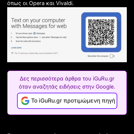
όπως οι Opera και Vivaldi.
Δες περισσότερα άρθρα του iGuRu.gr
όταν αναζητάς ειδήσεις στην Google.
Το iGuRu.gr προτιμώμενη πηγή