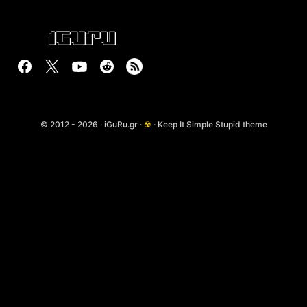
© 2012 - 2026 · iGuRu.gr ·
☢
· Keep It Simple Stupid theme