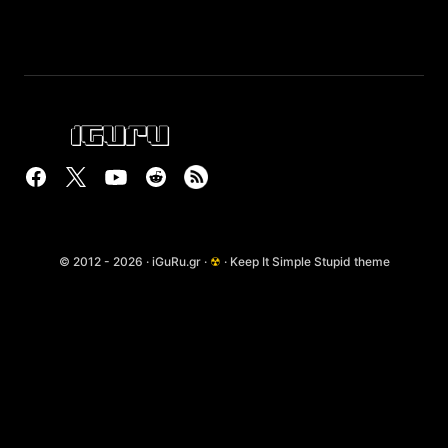
© 2012 - 2026 · iGuRu.gr ·
☢
· Keep It Simple Stupid theme