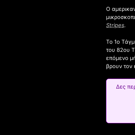
Ο αμερικαν
μικροσκοπ
Stripes
.
Το 1ο Τάγ
του 82ου Τ
επόμενο μ
βρουν τον 
Δες πε