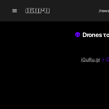
/new
Drones τ
iGuRu.gr
>
D