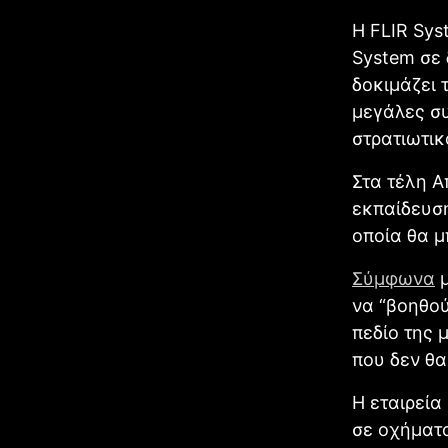
Η FLIR Sys
System σε 
δοκιμάζει 
μεγάλες σ
στρατιωτικ
Στα τέλη Α
εκπαίδευση
οποία θα μ
Σύμφωνα
μ
να “βοηθο
πεδίο της 
που δεν θα
Η εταιρεία
σε οχήματα