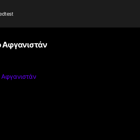
edtest
ο Αφγανιστάν
ο Αφγανιστάν