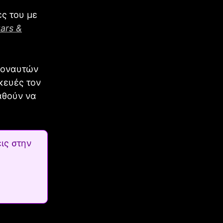
ς του με
tars &
ζοναυτών
κευές τον
αθούν να
ις στην