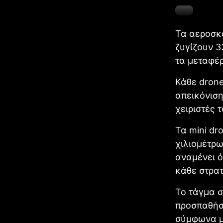
Τα αεροσκά
ζυγίζουν 3
τα μεταφέρ
Κάθε drone
απεικόνιση
χειριστές τ
Τα mini dr
χιλιομέτρω
αναμένει ό
κάθε στρατ
Το τάγμα σ
προσπαθήσε
σύμφωνα μ