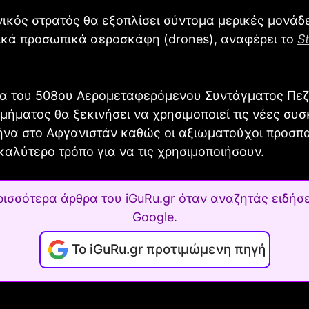
ικός στρατός θα εξοπλίσει σύντομα μερικές μονάδε
ικά προσωπικά αεροσκάφη (drones), αναφέρει το
S
μα του 508ου Αερομεταφερόμενου Συντάγματος Πε
μήματος θα ξεκινήσει να χρησιμοποιεί τις νέες συσ
ήνα στο Αφγανιστάν καθώς οι αξιωματούχοι προσπ
καλύτερο τρόπο για να τις χρησιμοποιήσουν.
ρισσότερα άρθρα του iGuRu.gr όταν αναζητάς ειδήσε
Google.
Το iGuRu.gr προτιμώμενη πηγή