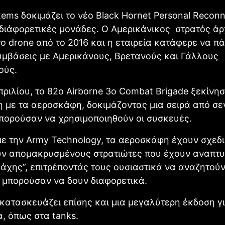
tems δοκιμάζει το νέο Black Hornet Personal Recon
διάφορετικές μονάδες. Ο Αμερικάνικος στρατός άρ
το drone από το 2016 και η εταιρεία κατάφερε να πά
υμβάσεις με Αμερικάνους, Βρετανούς και Γάλλους
ούς.
πριλίου, το 82ο Airborne 3ο Combat Brigade ξεκίνησ
 με τα αεροσκάφη, δοκιμάζοντας μια σειρά από σε
πορούσαν να χρησιμοποιηθούν οι συσκευές.
ε την Army Technology, τα αεροσκάφη έχουν σχεδι
ύν απομακρυσμένους στρατιώτες που έχουν αναπτυ
μάχης”, επιτρέποντάς τους ουσιαστικά να αναζητούν
 μπορούσαν να δουν διαφορετικά.
 κατασκευάζει επίσης και μια μεγαλύτερη έκδοση γ
, όπως στα tanks.