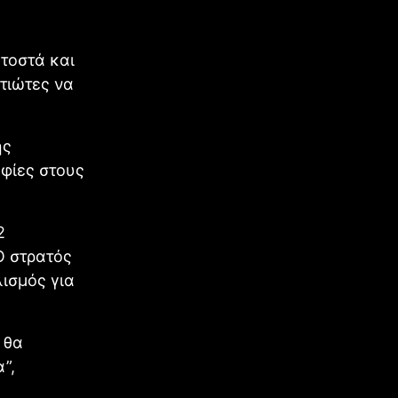
τοστά και
τιώτες να
ής
αφίες στους
2
Ο στρατός
λισμός για
 θα
”,