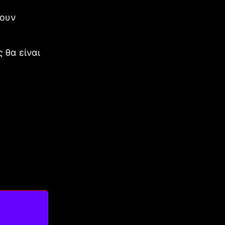
χουν
 θα είναι