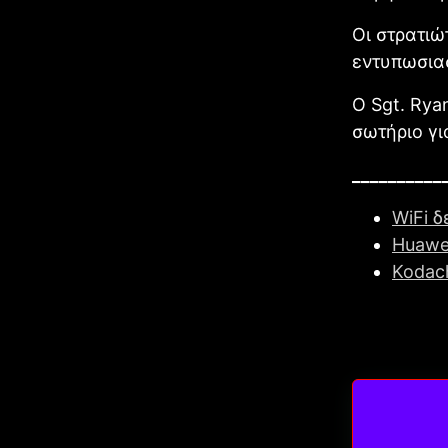
Οι στρατιώ
εντυπωσιασ
Ο Sgt. Rya
σωτήριο γι
__________
WiFi 
Huawe
Kodach