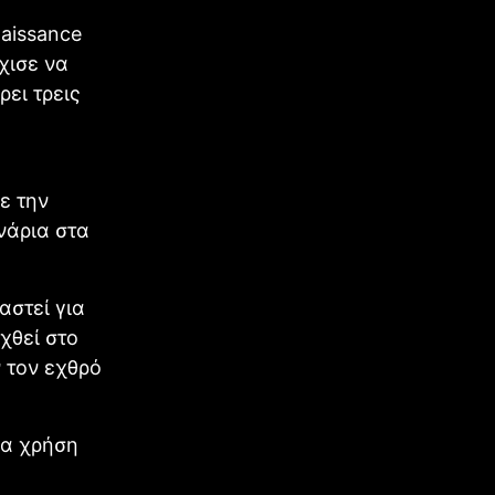
naissance
χισε να
ρει τρεις
ε την
νάρια στα
αστεί για
χθεί στο
 τον εχθρό
ια χρήση