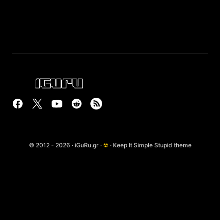
© 2012 - 2026 · iGuRu.gr ·
☢
· Keep It Simple Stupid theme