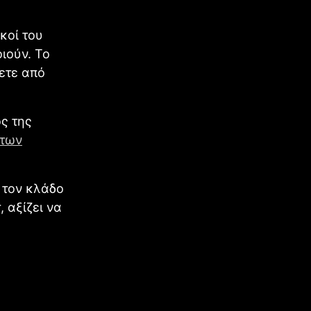
κοί του
ιούν. Το
νετε από
ος της
 των
ν τον κλάδο
 αξίζει να