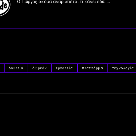
Ο Γιώργος ακόμα αναρωτιέται τι κάνει εδώ….
δουλειά
δωρεάν
εργαλεία
πλατφόρμα
τεχνολογία