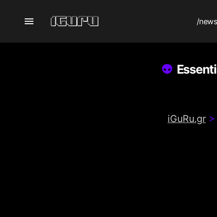
/new
Essent
iGuRu.gr