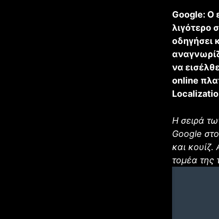
Google: Ο 
λιγότερο 
οδηγήσει 
αναγνωρίζ
να εισέλθ
online πλ
Localizatio
H σειρά τω
Google στο
και κουίζ.
τομέα της 