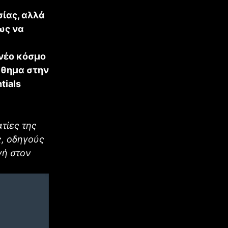
σίας, αλλά
ως να
 νέο κόσμο
άθημα στην
tials
τίες της
ς, οδηγούς
γή στον