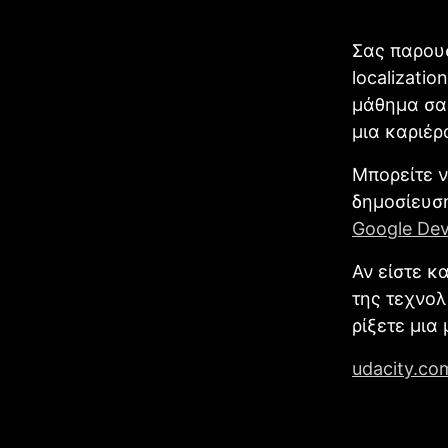
Σας παρουσ
localizati
μάθημα σας
μια καριέρ
Μπορείτε ν
δημοσίευση
Goοgle Dev
Αν είστε κ
της τεχνολ
ρίξετε μια 
udacity.co