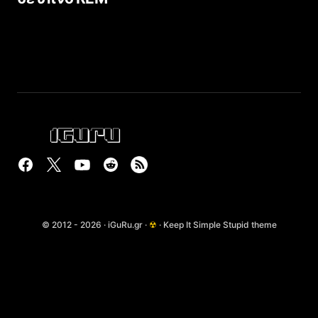
© 2012 - 2026 · iGuRu.gr ·
☢
· Keep It Simple Stupid theme