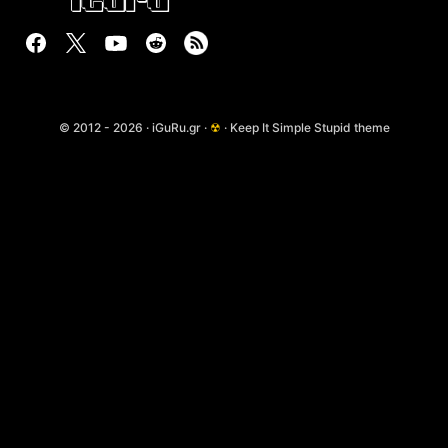
© 2012 - 2026 · iGuRu.gr ·
☢
· Keep It Simple Stupid theme