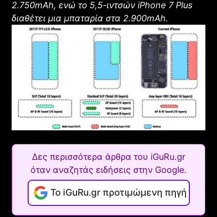
2.750mAh, ενώ το 5,5-ιντσών iPhone 7 Plus
διαθέτει μια μπαταρία στα 2.900mAh.
Δες περισσότερα άρθρα του iGuRu.gr
όταν αναζητάς ειδήσεις στην Google.
Το iGuRu.gr προτιμώμενη πηγή