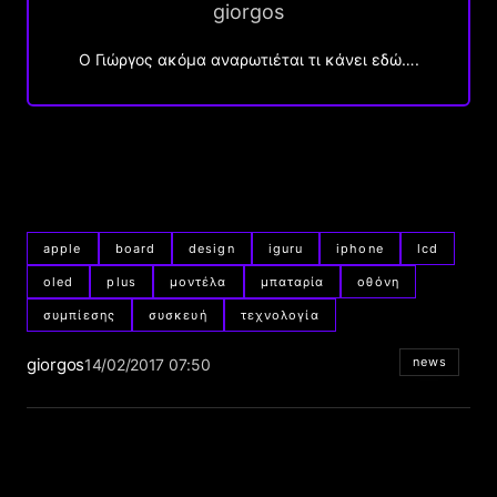
giorgos
Ο Γιώργος ακόμα αναρωτιέται τι κάνει εδώ….
apple
board
design
iguru
iphone
lcd
oled
plus
μοντέλα
μπαταρία
οθόνη
συμπίεσης
συσκευή
τεχνολογία
giorgos
news
14/02/2017 07:50