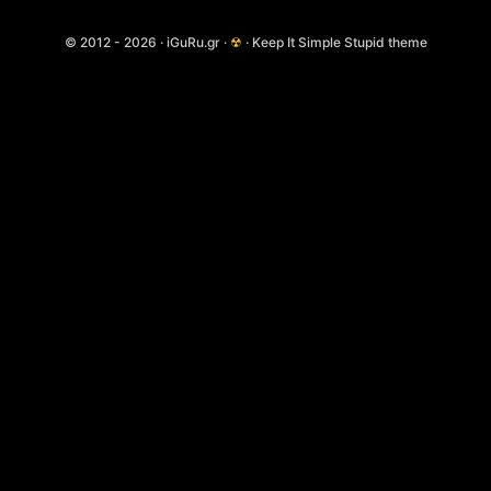
© 2012 - 2026 · iGuRu.gr ·
☢
· Keep It Simple Stupid theme