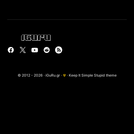
© 2012 - 2026 · iGuRu.gr ·
☢
· Keep It Simple Stupid theme