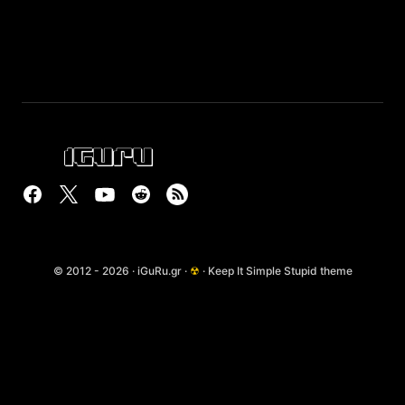
© 2012 - 2026 · iGuRu.gr ·
☢
· Keep It Simple Stupid theme