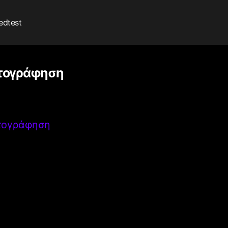
edtest
πτογράφηση
πτογράφηση