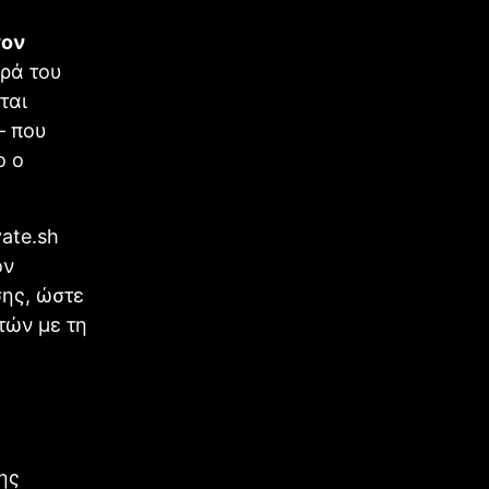
τον
υρά του
ται
– που
ο ο
vate.sh
ον
ης, ώστε
τών με τη
ης