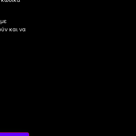
 με
ύν και να