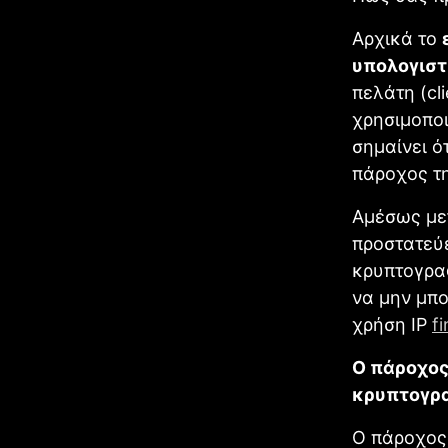
Αρχικά το
υπολογιστ
πελάτη (cl
χρησιμοποι
σημαίνει ότ
πάροχος τ
Αμέσως με
προστατεύε
κρυπτογρα
να μην μπο
χρήση IP
f
Ο πάροχος
κρυπτογρα
Ο πάροχος