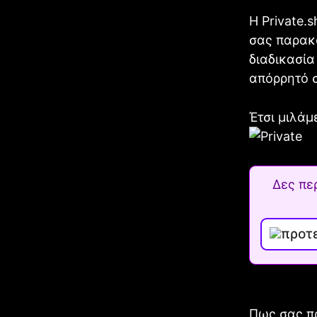
Η Private.s
σας παρακο
διαδικασία
απόρρητό 
Έτσι μιλάμ
Δες πε
Πως σας π