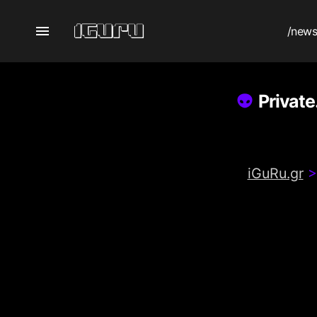
/new
Privat
iGuRu.gr