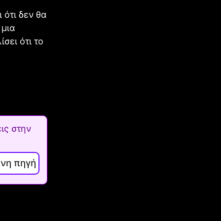
 ότι δεν θα
 μια
σει ότι το
ις στην
ενη πηγή