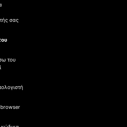
α
ητής σας
του
σω του
ί
πολογιστή
 browser
ο κώδικα