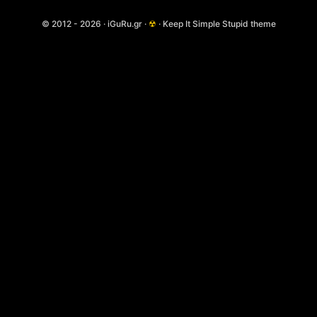
© 2012 - 2026 · iGuRu.gr ·
☢
· Keep It Simple Stupid theme