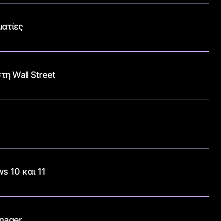
ματίες
η Wall Street
s 10 και 11
anager