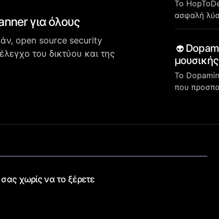
Το HopToDes
ασφαλή λύ
anner για όλους
ν, open source security
Dopami
 έλεγχο του δικτύου και της
μουσικής
Το Dopamin
που προσπα
 σας χωρίς να το ξέρετε