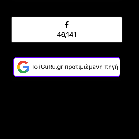
46,141
Το iGuRu.gr προτιμώμενη πηγή