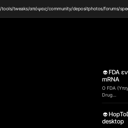
s
/tools
/tweaks
/απόψεις
/community
/depositphotos
/forums
/spe
FDA εν
mRNA
Ο FDA (Υπη
Drug…
HopToDe
desktop