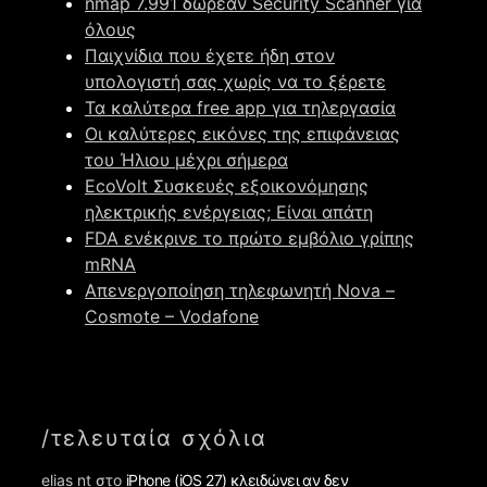
nmap 7.991 δωρεάν Security Scanner για
όλους
Παιχνίδια που έχετε ήδη στον
υπολογιστή σας χωρίς να το ξέρετε
Τα καλύτερα free app για τηλεργασία
Οι καλύτερες εικόνες της επιφάνειας
του Ήλιου μέχρι σήμερα
EcoVolt Συσκευές εξοικονόμησης
ηλεκτρικής ενέργειας; Είναι απάτη
FDA ενέκρινε το πρώτο εμβόλιο γρίπης
mRNA
Απενεργοποίηση τηλεφωνητή Nova –
Cosmote – Vodafone
/τελευταία σχόλια
elias nt
στο
iPhone (iOS 27) κλειδώνει αν δεν