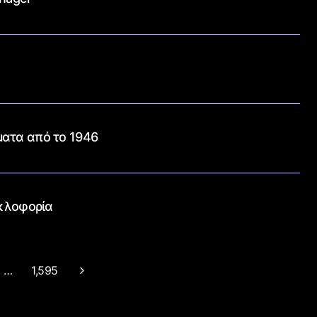
ματα από το 1946
υκλοφορία
…
1,595