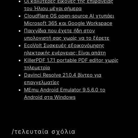
Οι καλύτερες εικόνες της επιφάνειας
του Ήλιου μέχρι σήμερα
Cloudflare OS open-source AI χτυπάει
Microsoft 365 και Google Workspace
Παιχνίδια που έχετε ήδη στον
υπολογιστή σας χωρίς να το ξέρετε
EcoVolt Συσκευές εξοικονόμησης
ηλεκτρικής ενέργειας; Είναι απάτη
KillerPDF 1.7.1 portable PDF editor χωρίς
τηλεμετρία
Davinci Resolve 21.0.4 βίντεο για
επαγγελματίες
MEmu Android Emulator 9.5.6.0 το
Android στα Windows
/τελευταία σχόλια