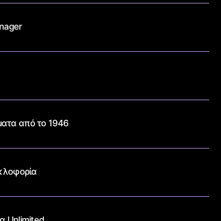
anager
ματα από το 1946
υκλοφορία
α Unlimited