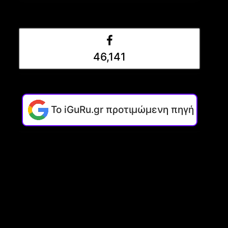
46,141
Το iGuRu.gr προτιμώμενη πηγή