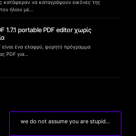
ς κατάφεραν να καταγράψουν εικόνες της
 του ήλιου με…
F 1.7.1 portable PDF editor χωρίς
ία
F είναι ένα ελαφρύ, φορητό πρόγραμμα
ας PDF για…
we do not assume you are stupid…