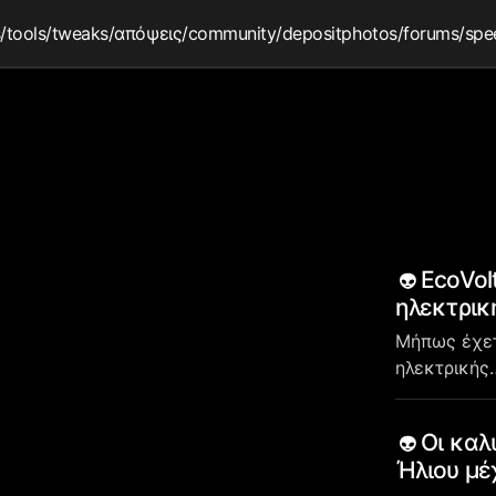
s
/tools
/tweaks
/απόψεις
/community
/depositphotos
/forums
/spe
EcoVol
ηλεκτρικ
Μήπως έχετ
ηλεκτρικής
Οι καλ
Ήλιου μέ