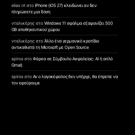
elias nt
στο
iPhone (iOS 27) κλειδώνει αν δεν
πληρώσετε μια δόση
νταλικέρης
στο
Windows 11 σφάλμα εξαφανίζει 500
GB αποθηκευτικού χώρου
νταλικέρης
στο
Άλλο ένα γερμανικό κρατίδιο
αντικαθιστά τη Microsoft με Open Source
spiros
στο
Φάρσα σε Σύμβουλο Ασφαλείας: AI ή απλό
Gmail;
spiros
στο
Αν ο λαγοκέφαλος δεν υπήρχε, θα έπρεπε να
τον εφεύρουμε