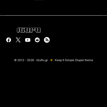
© 2012 - 2026 · iGuRu.gr ·
☢
· Keep It Simple Stupid theme