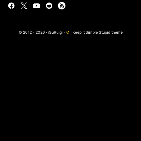
© 2012 - 2026 · iGuRu.gr ·
☢
· Keep It Simple Stupid theme