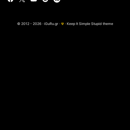
© 2012 - 2026 · iGuRu.gr ·
☢
· Keep It Simple Stupid theme