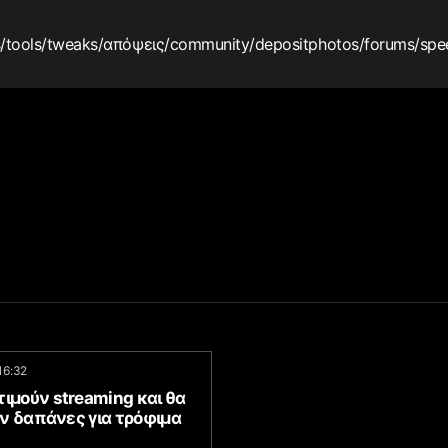
s
/tools
/tweaks
/απόψεις
/community
/depositphotos
/forums
/spe
16:32
ιμούν streaming και θα
ν δαπάνες για τρόφιμα