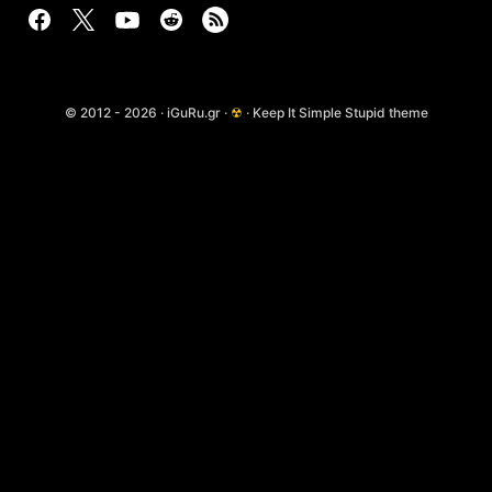
© 2012 - 2026 · iGuRu.gr ·
☢
· Keep It Simple Stupid theme