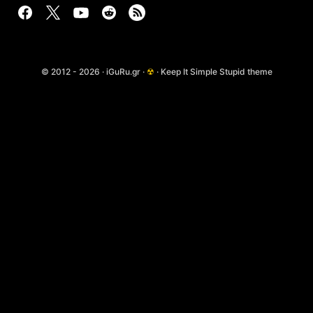
© 2012 - 2026 · iGuRu.gr ·
☢
· Keep It Simple Stupid theme