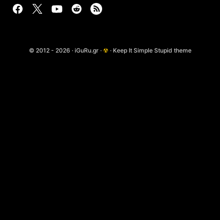
© 2012 - 2026 · iGuRu.gr ·
☢
· Keep It Simple Stupid theme