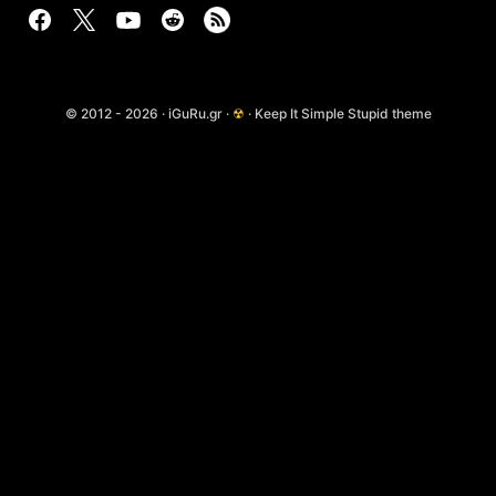
© 2012 - 2026 · iGuRu.gr ·
☢
· Keep It Simple Stupid theme