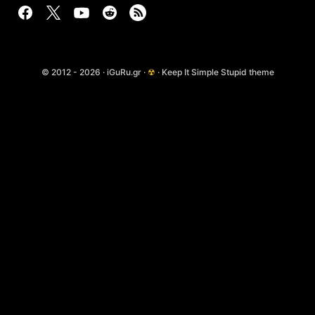
© 2012 - 2026 · iGuRu.gr ·
☢
· Keep It Simple Stupid theme