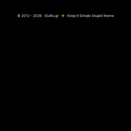
© 2012 - 2026 · iGuRu.gr ·
☢
· Keep It Simple Stupid theme