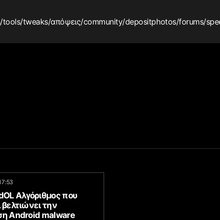
s
/tools
/tweaks
/απόψεις
/community
/depositphotos
/forums
/spe
17:53
idOL Αλγόριθμος που
 βελτιώνει την
ση Android malware