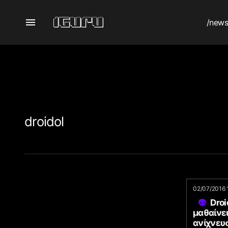
/new
droidol
02/07/2016 
Dro
μαθαίνει
ανίχνευ