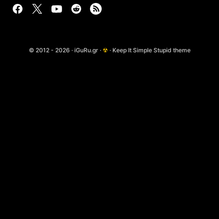
© 2012 - 2026 · iGuRu.gr ·
☢
· Keep It Simple Stupid theme