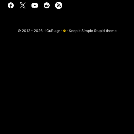
© 2012 - 2026 · iGuRu.gr ·
☢
· Keep It Simple Stupid theme