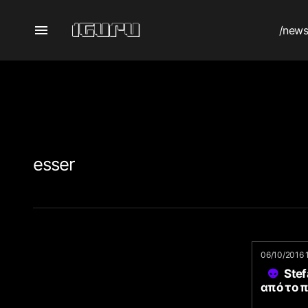
/new
esser
06/10/2016 
Ste
από το π