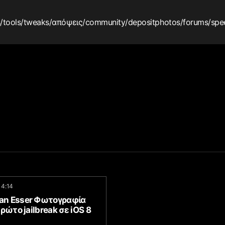
s
/tools
/tweaks
/απόψεις
/community
/depositphotos
/forums
/spe
14:14
fan Esser Φωτογραφία
ρώτο jailbreak σε iOS 8