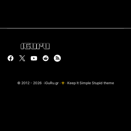
© 2012 - 2026 · iGuRu.gr ·
☢
· Keep It Simple Stupid theme