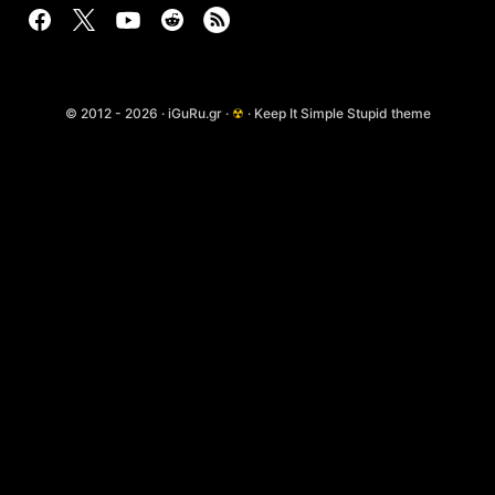
© 2012 - 2026 · iGuRu.gr ·
☢
· Keep It Simple Stupid theme