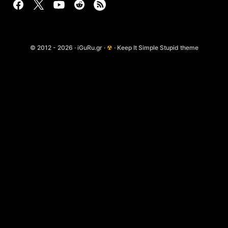
© 2012 - 2026 · iGuRu.gr ·
☢
· Keep It Simple Stupid theme