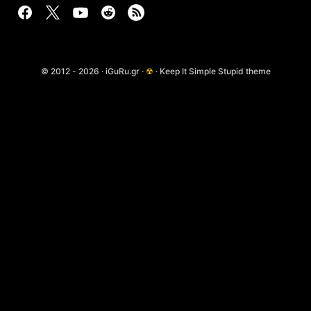
© 2012 - 2026 · iGuRu.gr ·
☢
· Keep It Simple Stupid theme