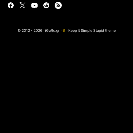
© 2012 - 2026 · iGuRu.gr ·
☢
· Keep It Simple Stupid theme