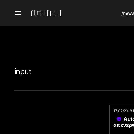
/new
input
17/02/2018 
Auto
απενεργ