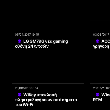
05/04/2017 19:45
03/03/2017 
LG GM79G νέα gaming
AOC
οθόνη 24 ιντσών
γρήγορη
28/08/2016 10:14
23/07/2016 
WiKey υποκλοπή
Wind
πληκτρολογήσεων από σήματα
RTM
του Wi-Fi