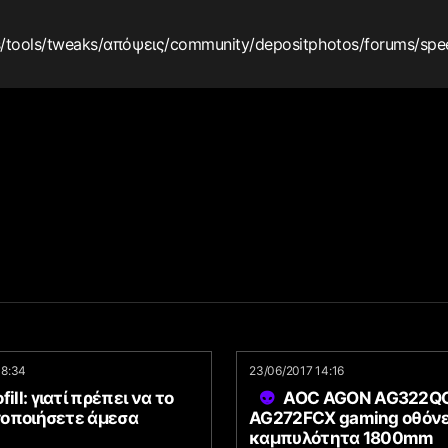
s
/tools
/tweaks
/απόψεις
/community
/depositphotos
/forums
/spe
18:34
23/06/2017 14:16
fill: γιατί πρέπει να το
AOC AGON AG322QC
οποιήσετε άμεσα
AG272FCX gaming οθόνε
καμπυλότητα 1800mm