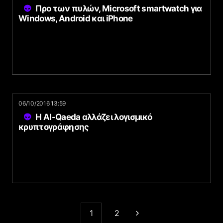
Προ των πυλών, Microsoft smartwatch για
Windows, Android και iPhone
06/10/2016 13:59
Η Al-Qaeda αλλάζει λογισμικό
κρυπτογράφησης
1
2