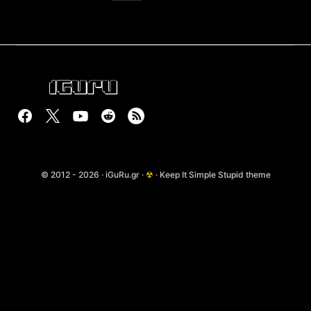
© 2012 - 2026 · iGuRu.gr ·
☢
· Keep It Simple Stupid theme