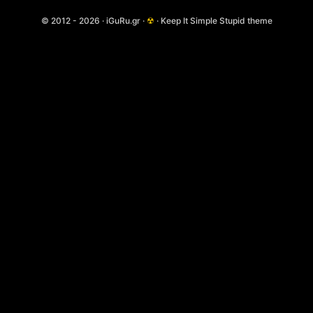
© 2012 - 2026 · iGuRu.gr ·
☢
· Keep It Simple Stupid theme