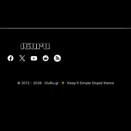
© 2012 - 2026 · iGuRu.gr ·
☢
· Keep It Simple Stupid theme