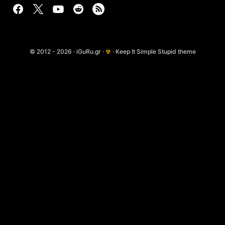
© 2012 - 2026 · iGuRu.gr ·
☢
· Keep It Simple Stupid theme