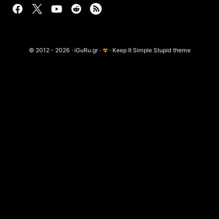
© 2012 - 2026 · iGuRu.gr ·
☢
· Keep It Simple Stupid theme