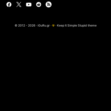
© 2012 - 2026 · iGuRu.gr ·
☢
· Keep It Simple Stupid theme