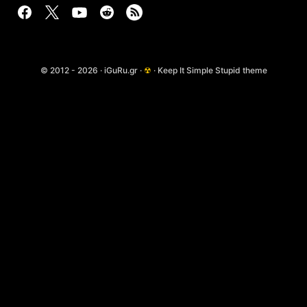
© 2012 - 2026 · iGuRu.gr ·
☢
· Keep It Simple Stupid theme