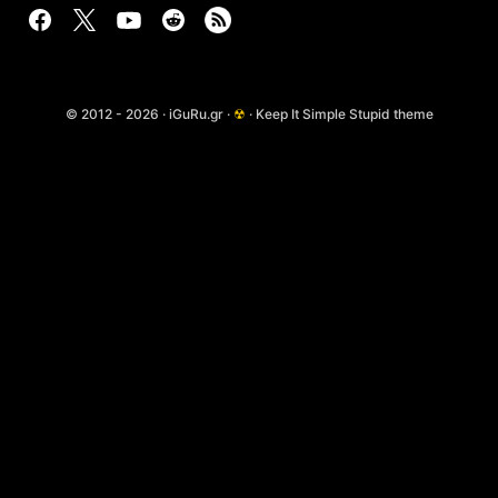
© 2012 - 2026 · iGuRu.gr ·
☢
· Keep It Simple Stupid theme