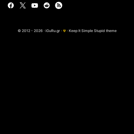
© 2012 - 2026 · iGuRu.gr ·
☢
· Keep It Simple Stupid theme