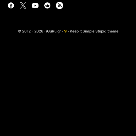
© 2012 - 2026 · iGuRu.gr ·
☢
· Keep It Simple Stupid theme