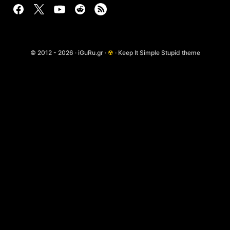
© 2012 - 2026 · iGuRu.gr ·
☢
· Keep It Simple Stupid theme