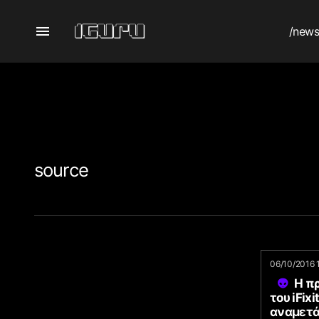
/new
source
06/10/2016 
Η π
του iFixi
αναμετ