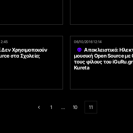
12:45
06/10/2016 12:14
ί Δεν Χρησιμοποιούν
Αποκλειστικό: Ηλεκ
rce στα Σχολεία;
μουσική Open Source με
τους φίλους του iGuRu.gr 
Kureta
1
…
10
11