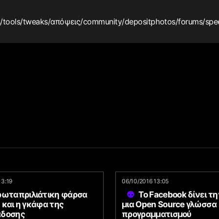
s
/tools
/tweaks
/απόψεις
/community
/depositphotos
/forums
/spe
13:19
06/10/2016 13:05
ρωταπριλιάτικη φάρσα
To Facebook δίνει τη
t και η γκάφα της
μια Open Source γλώσσα
άδοσης
προγραμματισμού