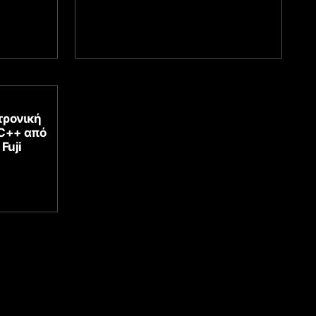
τρονική
 C++ από
Fuji