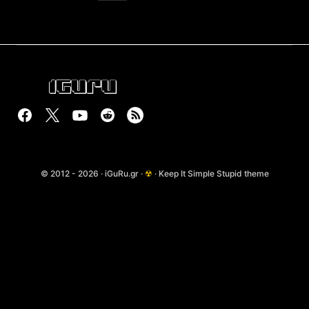
© 2012 - 2026 · iGuRu.gr ·
☢
· Keep It Simple Stupid theme