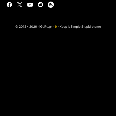
© 2012 - 2026 · iGuRu.gr ·
☢
· Keep It Simple Stupid theme