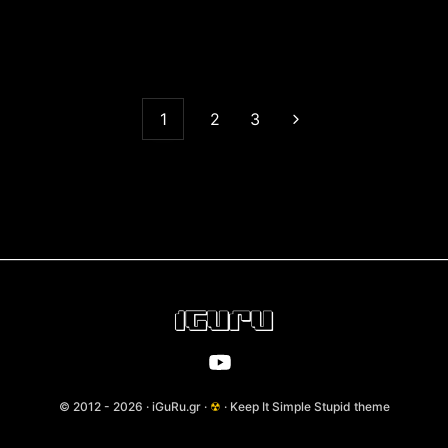
1
2
3
© 2012 - 2026 · iGuRu.gr ·
☢
· Keep It Simple Stupid theme