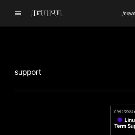
/new
support
09/12/2024 
Linu
Term Su