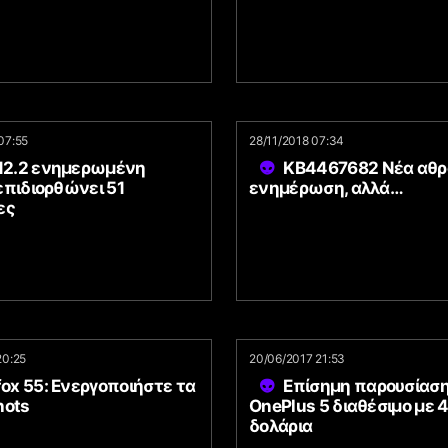
07:55
28/11/2018 07:34
 12.2 ενημερωμένη
KB4467682 Νέα αθρ
επιδιορθώνει 51
ενημέρωση, αλλά…
ες
20:25
20/06/2017 21:53
fox 55: Ενεργοποιήστε τα
Επίσημη παρουσίαση
hots
OnePlus 5 διαθέσιμο με 
δολάρια