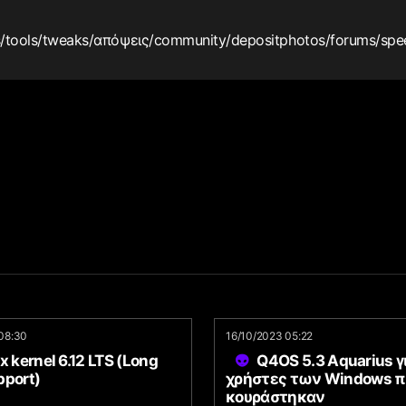
s
/tools
/tweaks
/απόψεις
/community
/depositphotos
/forums
/spe
08:30
16/10/2023 05:22
x kernel 6.12 LTS (Long
Q4OS 5.3 Aquarius γ
pport)
χρήστες των Windows π
κουράστηκαν