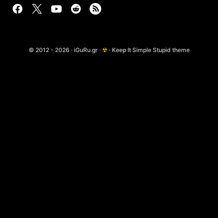
© 2012 - 2026 · iGuRu.gr ·
☢
· Keep It Simple Stupid theme